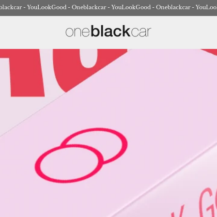
lackcar - YouLookGood - Oneblackcar - YouLookGood - Oneblackcar - YouLoo