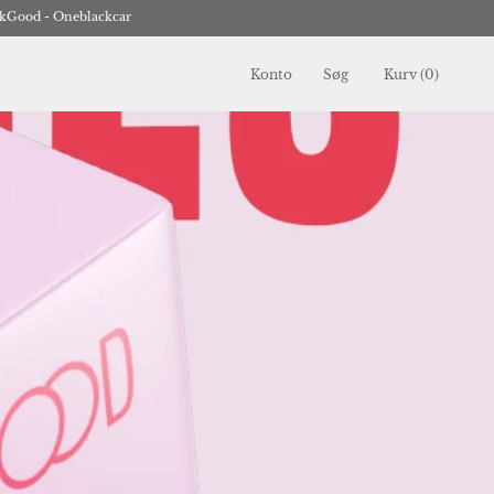
kGood - Oneblackcar
Konto
Søg
Kurv (
0
)