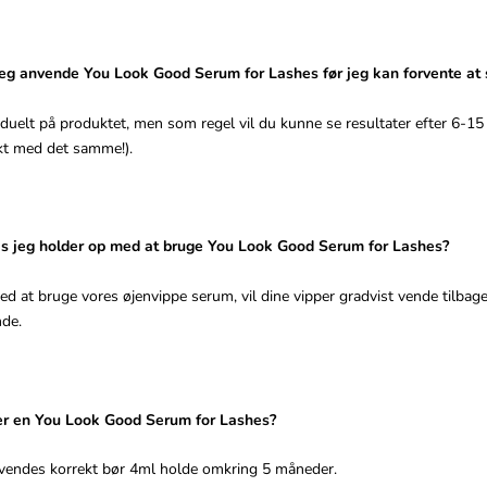
eg anvende You Look Good Serum for Lashes før jeg kan forvente at 
viduelt på produktet, men som regel vil du kunne se resultater efter 6-15
kt med det samme!).
is jeg holder op med at bruge You Look Good Serum for Lashes?
d at bruge vores øjenvippe serum, vil dine vipper gradvist vende tilbage 
nde.
er en You Look Good Serum for Lashes?
endes korrekt bør 4ml holde omkring 5 måneder.