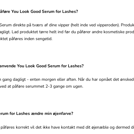
påføre You Look Good Serum for Lashes?
 Serum direkte på tværs af dine vipper (helt inde ved vipperoden). Produ
gligt. Lad produktet tørre helt ind før du påfører andre kosmetiske prod
uktet påføres inden sengetid.
g anvende You Look Good Serum for Lashes?
gang dagligt - enten morgen eller aften. Når du har opnået det ønskede
e ved at påføre serummet 2-3 gange om ugen.
rum for Lashes ændre min øjenfarve?
 påføres korrekt vil det ikke have kontakt med dit øjenæble og dermed din