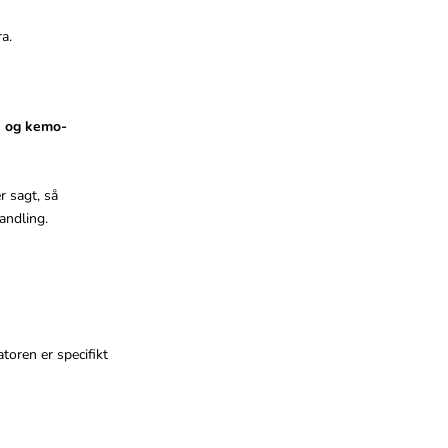
a.
e og kemo-
r sagt, så
andling.
toren er specifikt