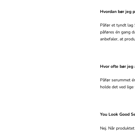
Hvordan bør jeg 
Påfør et tyndt lag
påføres én gang da
anbefaler, at prod
Hvor ofte bør je
Påfør serummet én 
holde det ved lig
You Look Good Se
Nej. Når produktet