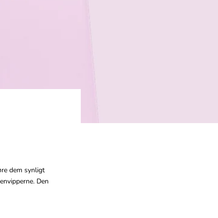
øre dem synligt
øjenvipperne. Den