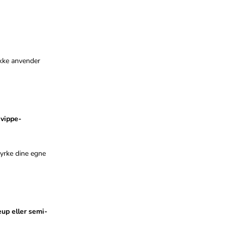
ikke anvender
 vippe-
tyrke dine egne
up eller semi-