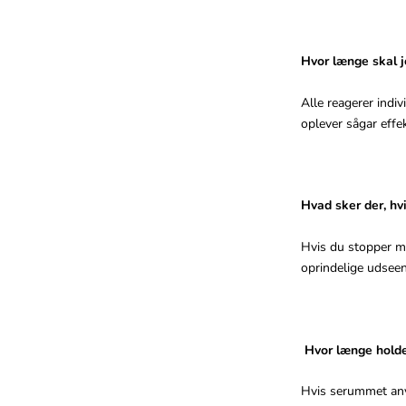
Hvor længe skal j
Alle reagerer indi
oplever sågar effe
Hvad sker der, hv
Hvis du stopper me
oprindelige udsee
Hvor længe hold
Hvis serummet anv