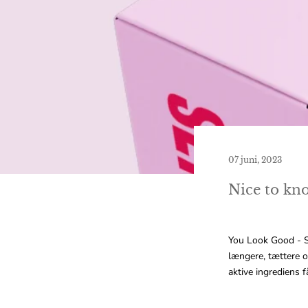
07 juni, 2023
Nice to kn
You Look Good - S
længere, tættere o
aktive ingrediens f