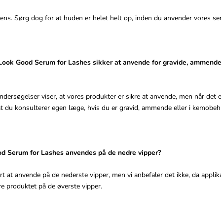
tens. Sørg dog for at huden er helet helt op, inden du anvender vores ser
 Look Good Serum for Lashes sikker at anvende for gravide, ammend
dersøgelser viser, at vores produkter er sikre at anvende, men når det e
, at du konsulterer egen læge, hvis du er gravid, ammende eller i kemobeh
d Serum for Lashes anvendes på de nedre vipper?
t at anvende på de nederste vipper, men vi anbefaler det ikke, da applika
øre produktet på de øverste vipper.