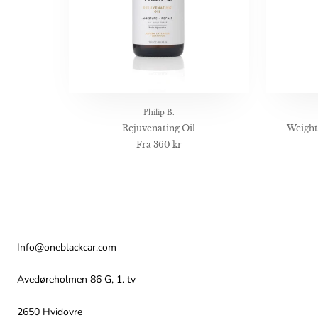
Philip B.
Rejuvenating Oil
Weight
Fra
360 kr
Kontakt
Info@oneblackcar.com
Avedøreholmen 86 G, 1. tv
2650 Hvidovre