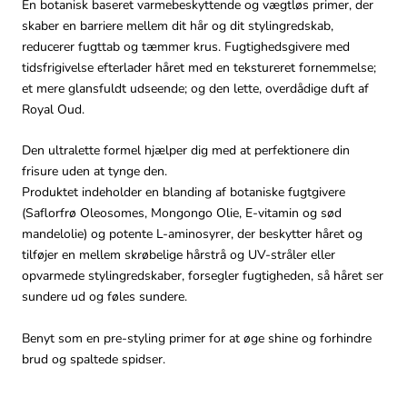
En botanisk baseret varmebeskyttende og vægtløs primer, der
skaber en barriere mellem dit hår og dit stylingredskab,
reducerer fugttab og tæmmer krus. Fugtighedsgivere med
tidsfrigivelse efterlader håret med en tekstureret fornemmelse;
et mere glansfuldt udseende; og den lette, overdådige duft af
Royal Oud.
Den ultralette formel hjælper dig med at perfektionere din
frisure uden at tynge den.
Produktet indeholder en blanding af botaniske fugtgivere
(Saflorfrø Oleosomes, Mongongo Olie, E-vitamin og sød
mandelolie) og potente L-aminosyrer, der beskytter håret og
tilføjer en
mellem skrøbelige hårstrå og UV-stråler eller
opvarmede stylingredskaber, forsegler fugtigheden, så håret ser
sundere ud og føles sundere.
Benyt som en pre-styling primer for at øge shine og forhindre
brud og spaltede spidser.