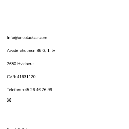
Kontakt
Info@oneblackcar.com
Avedøreholmen 86 G, 1. tv
2650 Hvidovre
CVR: 41631120
Telefon: +45 26 46 76 99
Info