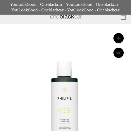
Gå
YouLookGood - Oneblackcar - YouLookGood - Oneblackcar -
til
YouLookGood - Oneblackcar - YouLookGood - Oneblackcar
indhold