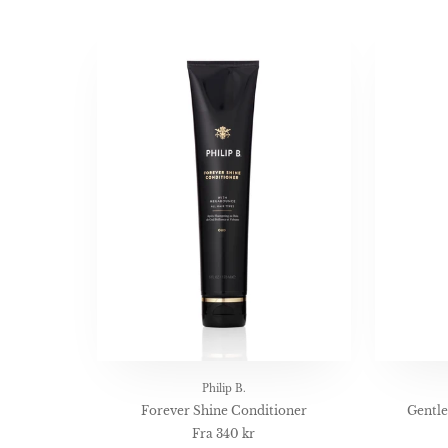
Philip B.
Forever Shine Conditioner
Gentl
Fra
340 kr