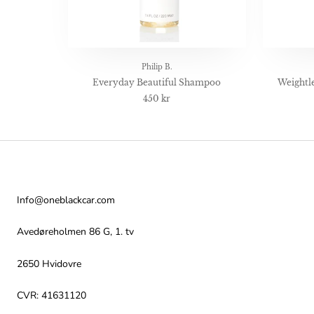
Philip B.
Everyday Beautiful Shampoo
Weightle
450 kr
Kontakt
Info@oneblackcar.com
Avedøreholmen 86 G, 1. tv
2650 Hvidovre
CVR: 41631120