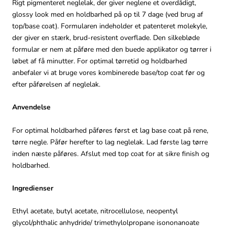
Rigt pigmenteret neglelak, der giver neglene et overdådigt,
glossy look med en holdbarhed på op til 7 dage (ved brug af
top/base coat). Formularen indeholder et patenteret molekyle,
der giver en stærk, brud-resistent overflade. Den silkebløde
formular er nem at påføre med den buede applikator og tørrer i
løbet af få minutter. For optimal tørretid og holdbarhed
anbefaler vi at bruge vores kombinerede base/top coat før og
efter påførelsen af neglelak.
Anvendelse
For optimal holdbarhed påføres først et lag base coat på rene,
tørre negle. Påfør herefter to lag neglelak. Lad første lag tørre
inden næste påføres. Afslut med top coat for at sikre finish og
holdbarhed.
Ingredienser
Ethyl acetate, butyl acetate, nitrocellulose, neopentyl
glycol/phthalic anhydride/ trimethylolpropane isononanoate