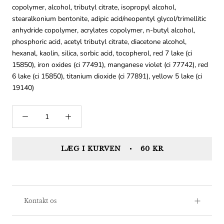
copolymer, alcohol, tributyl citrate, isopropyl alcohol,
stearalkonium bentonite, adipic acid/neopentyl glycol/trimellitic
anhydride copolymer, acrylates copolymer, n-butyl alcohol,
phosphoric acid, acetyl tributyl citrate, diacetone alcohol,
hexanal, kaolin, silica, sorbic acid, tocopherol, red 7 lake (ci
15850), iron oxides (ci 77491), manganese violet (ci 77742), red
6 lake (ci 15850), titanium dioxide (ci 77891), yellow 5 lake (ci
19140)
LÆG I KURVEN
60 KR
Kontakt os