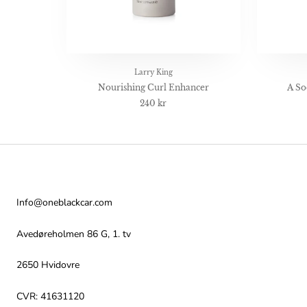
Larry King
Nourishing Curl Enhancer
A So
240 kr
Kontakt
Info@oneblackcar.com
Avedøreholmen 86 G, 1. tv
2650 Hvidovre
CVR: 41631120