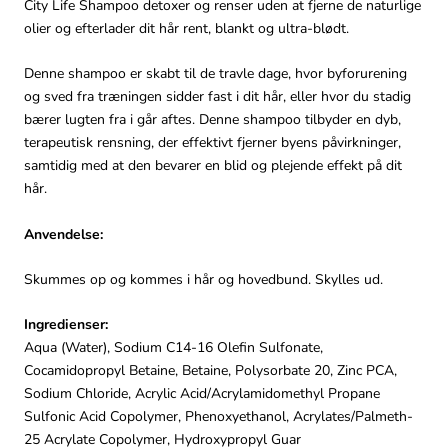
City Life Shampoo detoxer og renser uden at fjerne de naturlige
olier og efterlader dit hår rent, blankt og ultra-blødt.
Denne shampoo er skabt til de travle dage, hvor byforurening
og sved fra træningen sidder fast i dit hår, eller hvor du stadig
bærer lugten fra i går aftes. Denne shampoo tilbyder en dyb,
terapeutisk rensning, der effektivt fjerner byens påvirkninger,
samtidig med at den bevarer en blid og plejende effekt på dit
hår.
Anvendelse:
Skummes op og kommes i hår og hovedbund. Skylles ud.
Ingredienser:
Aqua (Water), Sodium C14-16 Olefin Sulfonate,
Cocamidopropyl Betaine, Betaine, Polysorbate 20, Zinc PCA,
Sodium Chloride, Acrylic Acid/Acrylamidomethyl Propane
Sulfonic Acid Copolymer, Phenoxyethanol, Acrylates/Palmeth-
25 Acrylate Copolymer, Hydroxypropyl Guar