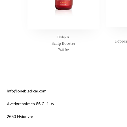
Philip B.
Peppe
Scalp Booster
740 kr
Kontakt
Info@oneblackcar.com
Avedøreholmen 86 G, 1. tv
2650 Hvidovre