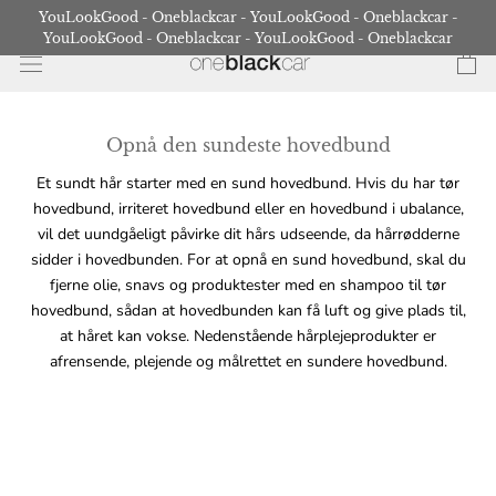
Gå
YouLookGood - Oneblackcar - YouLookGood - Oneblackcar -
til
YouLookGood - Oneblackcar - YouLookGood - Oneblackcar
indhold
Opnå den sundeste hovedbund
Et sundt hår starter med en sund hovedbund. Hvis du har tør
hovedbund, irriteret hovedbund eller en hovedbund i ubalance,
vil det uundgåeligt påvirke dit hårs udseende, da hårrødderne
sidder i hovedbunden. For at opnå en sund hovedbund, skal du
fjerne olie, snavs og produktester med en shampoo til tør
hovedbund, sådan at hovedbunden kan få luft og give plads til,
at håret kan vokse. Nedenstående hårplejeprodukter er
afrensende, plejende og målrettet en sundere hovedbund.